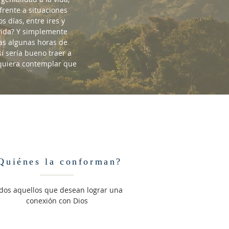
frente a situaciones
s días, entre ires y
 vida? Y simplemente
as algunas horas de
 sería bueno traer a
iquiera contemplar que
Quiénes la conforman?
dos aquellos que desean lograr una
conexión con Dios