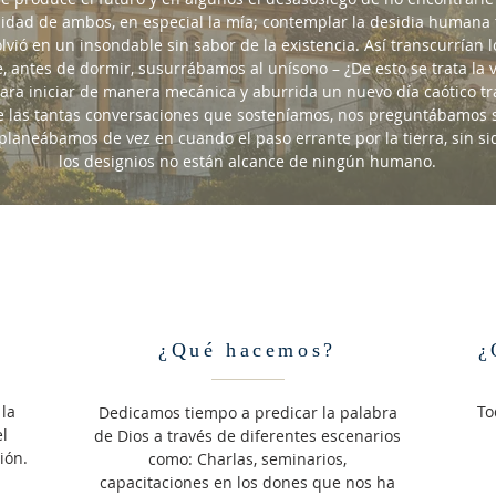
nidad de ambos, en especial la mía; contemplar la desidia humana 
vió en un insondable sin sabor de la existencia. Así transcurrían lo
, antes de dormir, susurrábamos al unísono – ¿De esto se trata la
ara iniciar de manera mecánica y aburrida un nuevo día caótico tr
 las tantas conversaciones que sosteníamos, nos preguntábamos si
planeábamos de vez en cuando el paso errante por la tierra, sin s
los designios no están alcance de ningún humano.
¿Qué hacemos?
¿
la
To
Dedicamos tiempo a predicar la palabra
l
de Dios a través de diferentes escenarios
ión.
como: Charlas, seminarios,
capacitaciones en los dones que nos ha