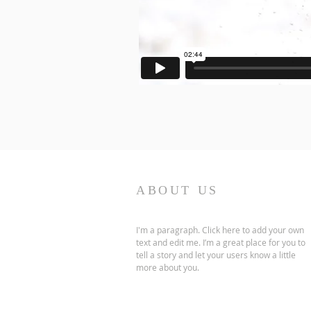
ABOUT US
I'm a paragraph. Click here to add your own
text and edit me. I’m a great place for you to
tell a story and let your users know a little
more about you.