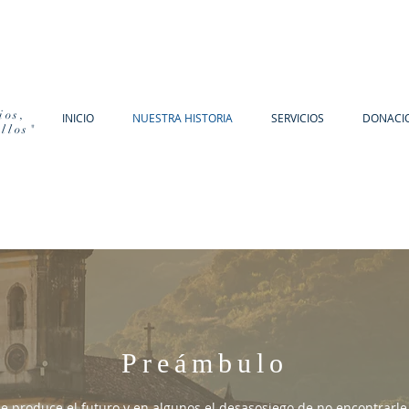
ios,
INICIO
NUESTRA HISTORIA
SERVICIOS
DONACI
ellos"
Preámbulo
 produce el futuro y en algunos el desasosiego de no encontrarle g